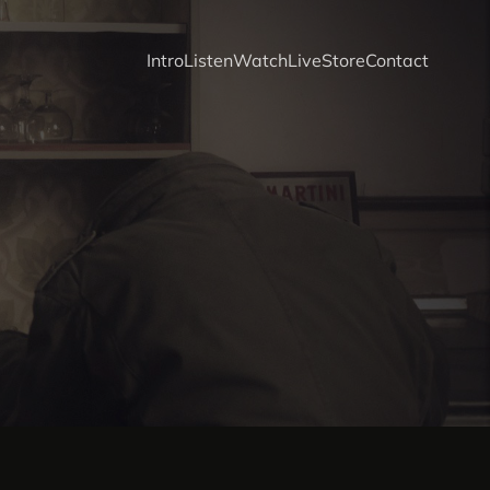
Intro
Listen
Watch
Live
Store
Contact